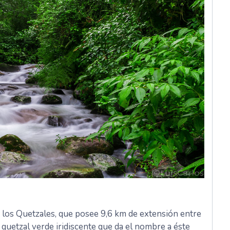
 los Quetzales, que posee 9,6 km de extensión entre
 quetzal verde iridiscente que da el nombre a éste