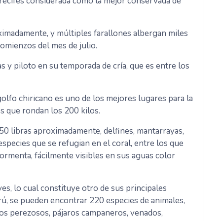
recifes considerada como la mejor conservada de
imadamente, y múltiples farallones albergan miles
comienzos del mes de julio.
 y piloto en su temporada de cría, que es entre los
 golfo chiricano es uno de los mejores lugares para la
s que rondan los 200 kilos.
50 libras aproximadamente, delfines, mantarrayas,
especies que se refugian en el coral, entre los que
tormenta, fácilmente visibles en sus aguas color
es, lo cual constituye otro de sus principales
rú, se pueden encontrar 220 especies de animales,
osos perezosos, pájaros campaneros, venados,