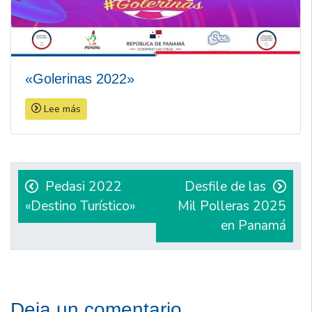
«Golerinas 2022»
Lee más
Navegación
de
Pedasi 2022
Desfile de las
«Destino Turístico»
Mil Polleras 2025
entradas
en Panamá
Deja un comentario