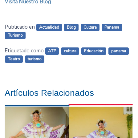
Visita Nuestro Blog
Publicado en
Actualidad
Blog
Cultura
Panama
Turismo
Etiquetado como
ATP
cultura
Educación
panama
Teatro
turismo
Artículos Relacionados