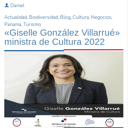
Daniel
Actualidad
,
Biodiversidad
,
Blog
,
Cultura
,
Negocios
,
Panama
,
Turismo
«Giselle González Villarrué»
ministra de Cultura 2022