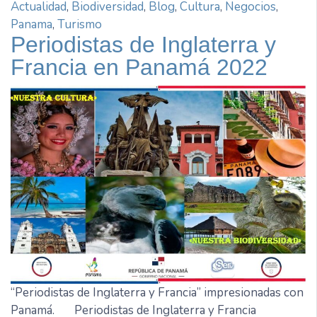
Actualidad
,
Biodiversidad
,
Blog
,
Cultura
,
Negocios
,
Panama
,
Turismo
Periodistas de Inglaterra y
Francia en Panamá 2022
“Periodistas de Inglaterra y Francia” impresionadas con
Panamá. Periodistas de Inglaterra y Francia