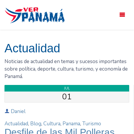
Saltar
el
contenido
Actualidad
Noticias de actualidad en temas y sucesos importantes
sobre política, deporte, cultura, turismo, y economía de
Panamá.
JUL
01
Daniel
Actualidad
,
Blog
,
Cultura
,
Panama
,
Turismo
Desfile de las Mil Polleras