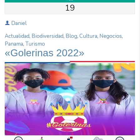
19
Daniel
Actualidad
,
Biodiversidad
,
Blog
,
Cultura
,
Negocios
,
Panama
,
Turismo
«Golerinas 2022»