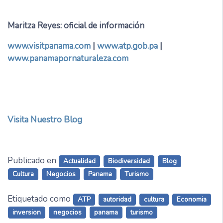
Maritza Reyes: oficial de información
www.visitpanama.com
|
www.atp.gob.pa
|
www.panamapornaturaleza.com
Visita Nuestro Blog
Publicado en
Actualidad
Biodiversidad
Blog
Cultura
Negocios
Panama
Turismo
Etiquetado como
ATP
autoridad
cultura
Economia
inversion
negocios
panama
turismo