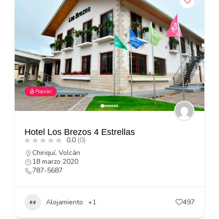
Popular
Hotel Los Brezos 4 Estrellas
0.0
(0)
Chiriquí
,
Volcán
18 marzo 2020
787-5687
Alojamiento
+1
497