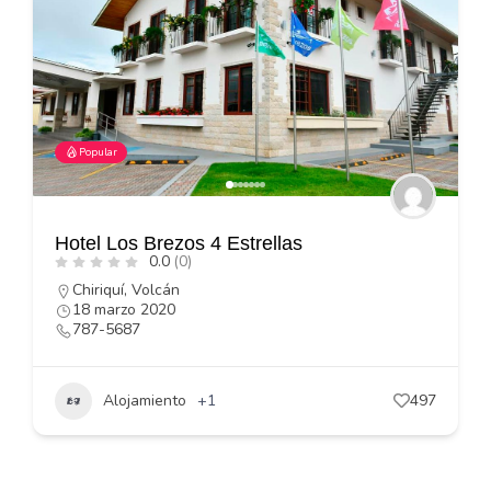
Popular
Hotel Los Brezos 4 Estrellas
0.0
(0)
Chiriquí
,
Volcán
18 marzo 2020
787-5687
Alojamiento
+1
497