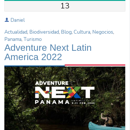
13
Daniel
Actualidad
,
Biodiversidad
,
Blog
,
Cultura
,
Negocios
,
Panama
,
Turismo
Adventure Next Latin
America 2022