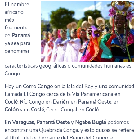
El nombre
africano
más
frecuente
de
Panamá
ya sea para
denominar
características geográficas o comunidades humanas es
Congo.
Hay un Cerro Congo en la Isla del Rey y una comunidad
llamada El Congo cerca de la Vía Panamericana en
Coclé
, Río Congo en
Darién
, en
Panamá Oeste
, en
Colón
y en
Coclé
, Cerro Congal en
Coclé
.
En
Veraguas
,
Panamá Oeste
y
Ngäbe Buglé
podemos
encontrar una Quebrada Conga, y esto quizás se refiere
al título del gobernante del Reino del Congo, el