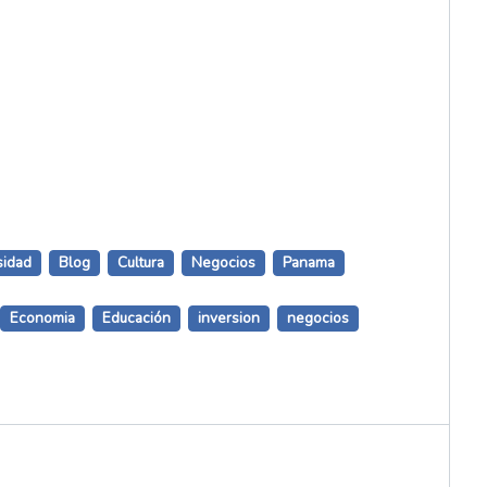
sidad
Blog
Cultura
Negocios
Panama
Economia
Educación
inversion
negocios