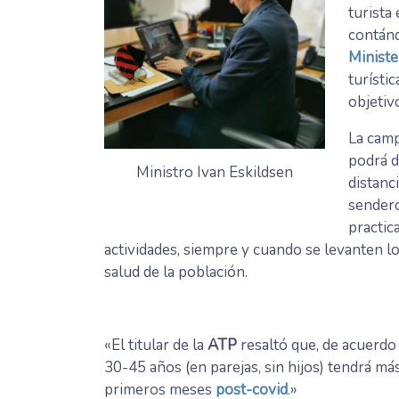
turista
contánd
Ministe
turísti
objetiv
La camp
podrá d
Ministro Ivan Eskildsen
distanc
sendero
practic
actividades, siempre y cuando se levanten lo
salud de la población.
«El titular de la
ATP
resaltó que, de acuerdo 
30-45 años (en parejas, sin hijos) tendrá más
primeros meses
post-covid
.»