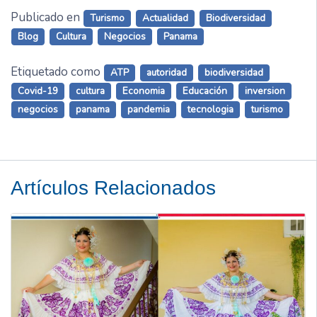
Publicado en
Turismo
Actualidad
Biodiversidad
Blog
Cultura
Negocios
Panama
Etiquetado como
ATP
autoridad
biodiversidad
Covid-19
cultura
Economia
Educación
inversion
negocios
panama
pandemia
tecnologia
turismo
Artículos Relacionados