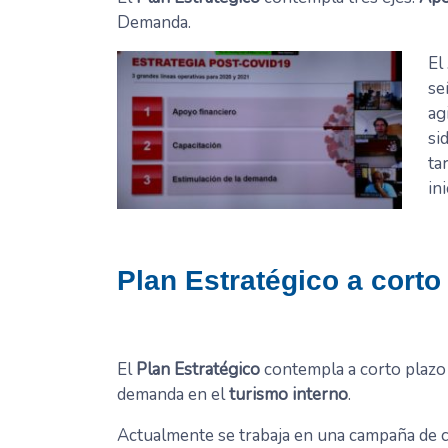
Demanda.
El
se
ag
si
ta
in
Plan Estratégico a corto
El
Plan Estratégico
contempla a corto plazo 
demanda en el
turismo interno
.
Actualmente se trabaja en una campaña de 