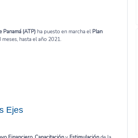
de Panamá (ATP)
ha puesto en marcha el
Plan
meses, hasta el año 2021.
s Ejes
yo Financiero
,
Capacitación
y
Estimulación
de la