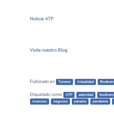
Noticia: ATP
Visita nuestro Blog
.
Publicado en
Turismo
Actualidad
Biodiver
Etiquetado como
ATP
autoridad
biodiver
inversion
negocios
panama
pandemia