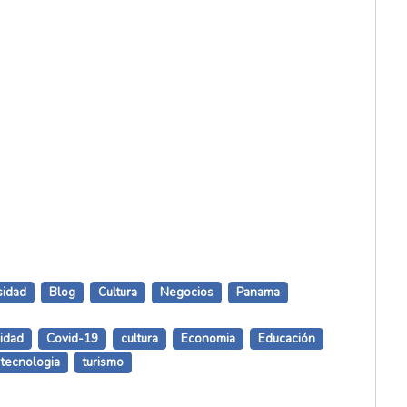
sidad
Blog
Cultura
Negocios
Panama
sidad
Covid-19
cultura
Economia
Educación
tecnologia
turismo