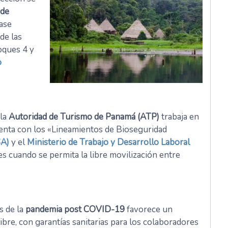
 de
ase
de las
loques 4 y
o
 la
Autoridad de Turismo de Panamá (ATP)
trabaja en
uenta con los «Lineamientos de Bioseguridad
SA)
y el
Ministerio de Trabajo y Desarrollo Laboral
s cuando se permita la libre movilización entre
és de la
pandemia post COVID-19
favorece un
libre, con garantías sanitarias para los colaboradores