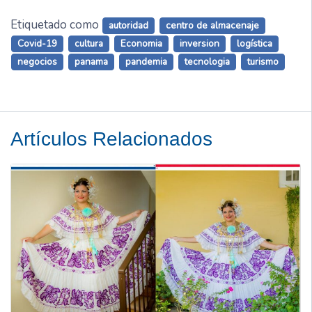
Etiquetado como
autoridad
centro de almacenaje
Covid-19
cultura
Economia
inversion
logística
negocios
panama
pandemia
tecnologia
turismo
Artículos Relacionados