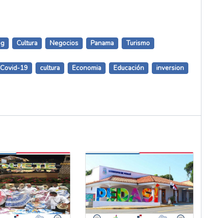
og
Cultura
Negocios
Panama
Turismo
Covid-19
cultura
Economia
Educación
inversion