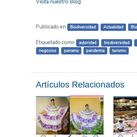
Visita nuestro Blog
Publicado en
Biodiversidad
Actualidad
Bl
Etiquetado como
autoridad
biodiversidad
negocios
panama
pandemia
turismo
Artículos Relacionados