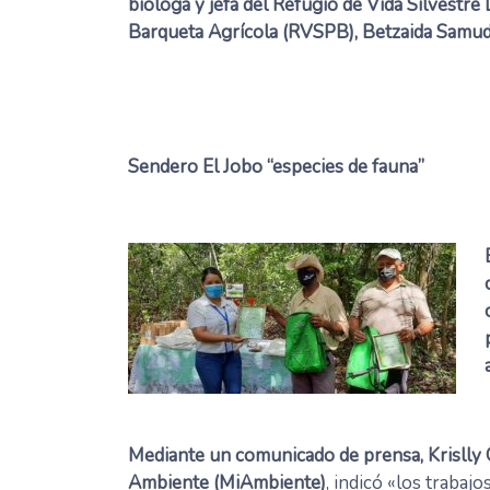
bióloga y jefa del Refugio de Vida Silvestre 
Barqueta Agrícola (RVSPB), Betzaida Samud
Sendero El Jobo “especies de fauna”
Mediante un comunicado de prensa, Krislly Q
Ambiente (MiAmbiente)
, indicó «los trabaj