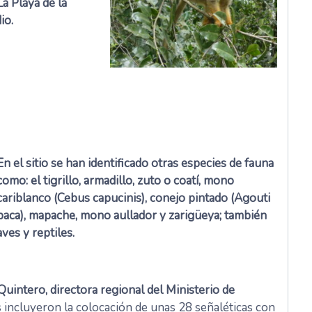
La Playa de la
io.
En el sitio se han identificado otras especies de fauna
como: el tigrillo, armadillo, zuto o coatí, mono
cariblanco (Cebus capucinis), conejo pintado (Agouti
paca), mapache, mono aullador y zarigüeya; también
aves y reptiles.
uintero, directora regional del Ministerio de
os incluyeron la colocación de unas 28 señaléticas con