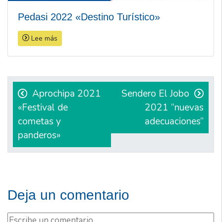
Pedasi 2022 «Destino Turístico»
Lee más
Navegación
de
Aprochipa 2021
Sendero El Jobo
«Festival de
2021 “nuevas
entradas
cometas y
adecuaciones”
panderos»
Deja un comentario