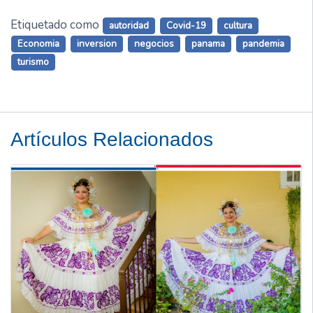
Etiquetado como
autoridad
Covid-19
cultura
Economia
inversion
negocios
panama
pandemia
turismo
Artículos Relacionados