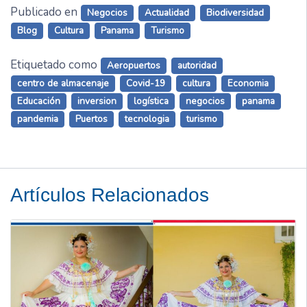
Publicado en
Negocios
Actualidad
Biodiversidad
Blog
Cultura
Panama
Turismo
Etiquetado como
Aeropuertos
autoridad
centro de almacenaje
Covid-19
cultura
Economia
Educación
inversion
logística
negocios
panama
pandemia
Puertos
tecnologia
turismo
Artículos Relacionados