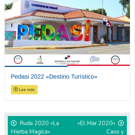
Pedasi 2022 «Destino Turístico»
Lee más
Navegación
de
Ruda 2020 «La
«El Mar 2020»
Hierba Magica»
Caos y
entradas