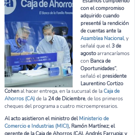
“Estamos cumpliendo
con el compromiso
adquirido cuando
presenté la rendición
de cuentas ante la
Asamblea Nacional
, y
señalé que el
3 de
agosto
arrancaríamos
con
Banca de
Oportunidades”
,
señaló el
presidente
Laurentino Cortizo
Cohen
al hacer entrega, en la sucursal de la
Caja de
Ahorros (CA)
de la
24 de Diciembre
, de los primeros
cheques del programa a cuatro microempresarios.
Al acto asistieron el ministro del
Ministerio de
Comercio e Industrias (MICI)
, Ramón Martínez; el
gerente de la Caja de Ahorros (CA), Andrés Farrugia; y