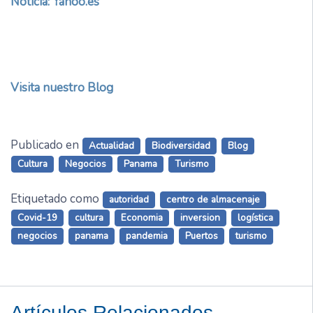
Noticia: Yahoo.es
Visita nuestro Blog
Publicado en
Actualidad
Biodiversidad
Blog
Cultura
Negocios
Panama
Turismo
Etiquetado como
autoridad
centro de almacenaje
Covid-19
cultura
Economia
inversion
logística
negocios
panama
pandemia
Puertos
turismo
Artículos Relacionados