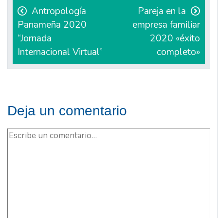
de
Antropología
Pareja en la
Panameña 2020
empresa familiar
entradas
“Jornada
2020 «éxito
Internacional Virtual”
completo»
Deja un comentario