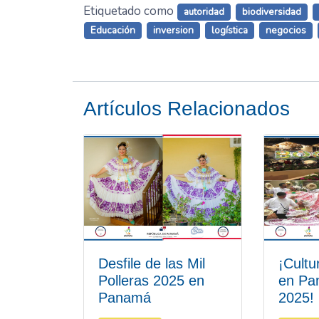
Etiquetado como
autoridad
biodiversidad
Educación
inversion
logística
negocios
Artículos Relacionados
Desfile de las Mil
¡Cultu
Polleras 2025 en
en Pa
Panamá
2025!