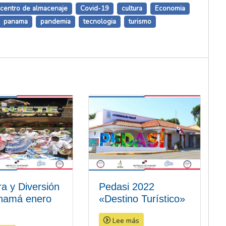
centro de almacenaje
Covid-19
cultura
Economia
panama
pandemia
tecnologia
turismo
ra y Diversión
Pedasi 2022
namá enero
«Destino Turístico»
Lee más