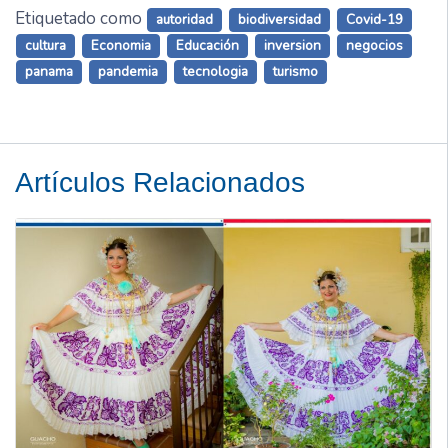
Etiquetado como
autoridad
biodiversidad
Covid-19
cultura
Economia
Educación
inversion
negocios
panama
pandemia
tecnologia
turismo
Artículos Relacionados