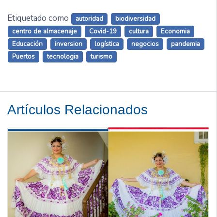
Etiquetado como
autoridad
biodiversidad
centro de almacenaje
Covid-19
cultura
Economia
Educación
inversion
logística
negocios
pandemia
Puertos
tecnologia
turismo
Artículos Relacionados