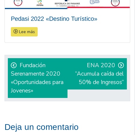
Pedasi 2022 «Destino Turístico»
Lee más
Navegación
de
Fundación
ENA 2020
Serenamente 2020
“Acumula caída del
entradas
«Oportunidades para
50% de Ingresos”
Jovenes»
Deja un comentario