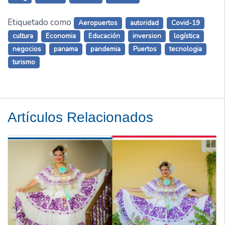
Etiquetado como
Aeropuertos
autoridad
Covid-19
cultura
Economia
Educación
inversion
logística
negocios
panama
pandemia
Puertos
tecnologia
turismo
Artículos Relacionados