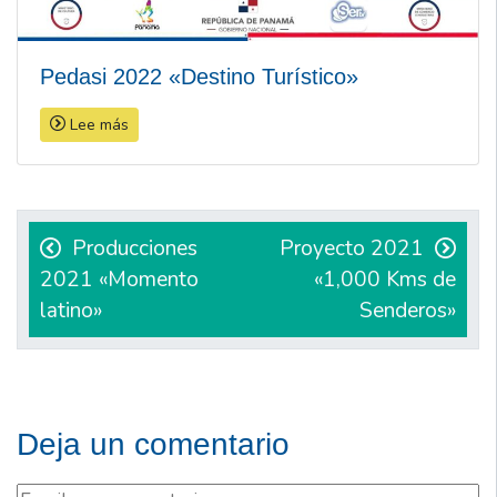
Pedasi 2022 «Destino Turístico»
Lee más
Navegación
de
Producciones
Proyecto 2021
2021 «Momento
«1,000 Kms de
entradas
latino»
Senderos»
Deja un comentario