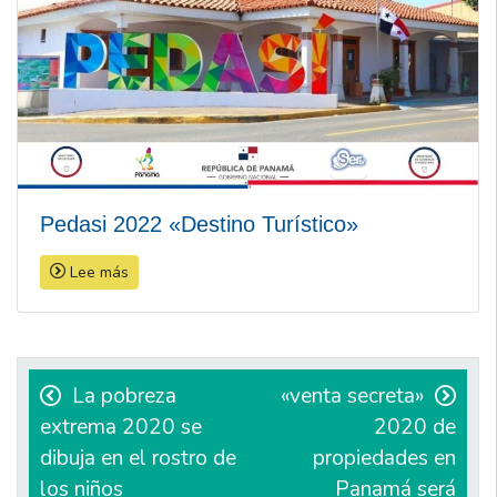
Pedasi 2022 «Destino Turístico»
Lee más
Navegación
de
La pobreza
«venta secreta»
extrema 2020 se
2020 de
entradas
dibuja en el rostro de
propiedades en
los niños
Panamá será