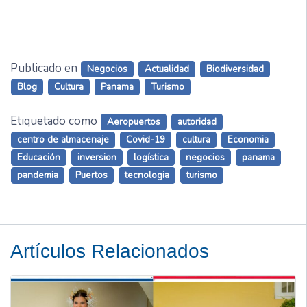
Publicado en
Negocios
Actualidad
Biodiversidad
Blog
Cultura
Panama
Turismo
Etiquetado como
Aeropuertos
autoridad
centro de almacenaje
Covid-19
cultura
Economia
Educación
inversion
logística
negocios
panama
pandemia
Puertos
tecnologia
turismo
Artículos Relacionados