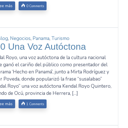
ee más
0 Comments
Blog
,
Negocios
,
Panama
,
Turismo
20 Una Voz Autóctona
al Royo, una voz autóctona de la cultura nacional
anó el cariño del público como presentador del
rama ‘Hecho en Panamá’, junto a Mirta Rodríguez y
r Poveda, donde popularizó la frase “susalabao”
dal Royo” una voz autóctona Kendal Royo Quintero,
ndo de Ocú, provincia de Herrera, […]
ee más
1 Comments