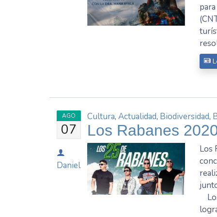
para
(CNT
turí
reso
L
Cultura
,
Actualidad
,
Biodiversidad
,
AGO
07
Los Rabanes 2020
Los 
conc
Daniel
real
junt
Los 
logr