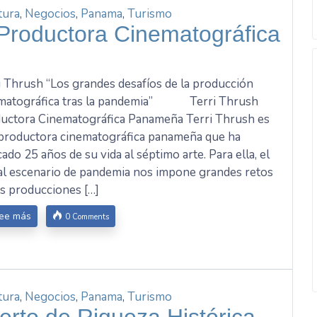
tura
,
Negocios
,
Panama
,
Turismo
 Productora Cinematográfica
i Thrush “Los grandes desafíos de la producción
matográfica tras la pandemia” Terri Thrush
uctora Cinematográfica Panameña Terri Thrush es
productora cinematográfica panameña que ha
cado 25 años de su vida al séptimo arte. Para ella, el
al escenario de pandemia nos impone grandes retos
as producciones […]
ee más
0 Comments
tura
,
Negocios
,
Panama
,
Turismo
erto de Riqueza Histórica