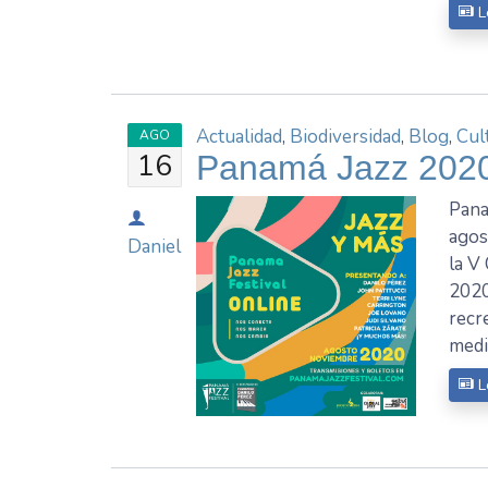
L
Actualidad
,
Biodiversidad
,
Blog
,
Cul
AGO
16
Panamá Jazz 2020 
Pana
agos
Daniel
la V
2020
recr
medi
L