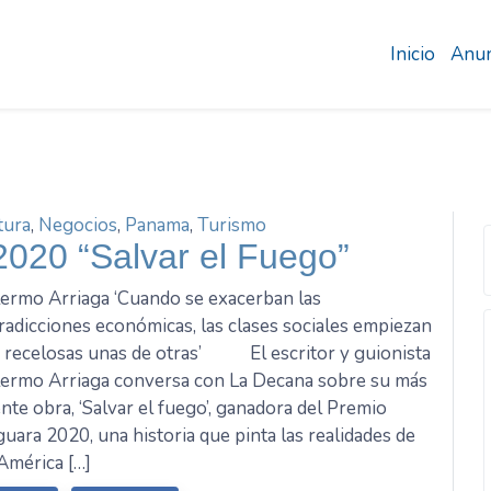
Inicio
Anun
tura
,
Negocios
,
Panama
,
Turismo
2020 “Salvar el Fuego”
lermo Arriaga ‘Cuando se exacerban las
radicciones económicas, las clases sociales empiezan
r recelosas unas de otras’ El escritor y guionista
lermo Arriaga conversa con La Decana sobre su más
ente obra, ‘Salvar el fuego’, ganadora del Premio
guara 2020, una historia que pinta las realidades de
América […]