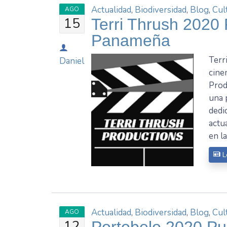
Actualidad
,
Biodiversidad
,
Blog
,
Cul
AGO
15
Terri Thrush 2020
Panameña
Terr
Daniel
cine
Prod
una 
dedi
actu
en l
L
Actualidad
,
Biodiversidad
,
Blog
,
Cul
AGO
12
Portobelo 2020 Pu