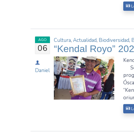
L
Cultura
,
Actualidad
,
Biodiversidad
,
AGO
06
“Kendal Royo” 20
Kend
Se g
Daniel
prog
Ósca
“Ken
oriu
L