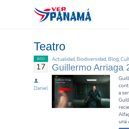
Saltar
el
contenido
Teatro
Actualidad
,
Biodiversidad
,
Blog
,
Cul
AGO
17
Guillermo Arriaga 
Guil
cont
Daniel
a se
Guil
reci
Alfa
una 