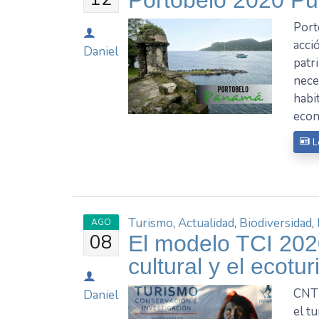
Port
acci
Daniel
patr
nece
habi
econ
L
Turismo
,
Actualidad
,
Biodiversidad
,
AGO
08
El modelo TCI 2020
cultural y el ecotu
CNT 
Daniel
el t