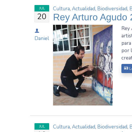
Cultura
,
Actualidad
,
Biodiversidad
,
JUL
20
Rey Arturo Agudo 
Rey 
arti
Daniel
para
por 
crea
L
Cultura
,
Actualidad
,
Biodiversidad
,
JUL