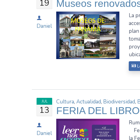
19
Museos renovados
La p
acc
Daniel
plan
toma
proy
ubica
L
Cultura
,
Actualidad
,
Biodiversidad
,
JUL
13
FERIA DEL LIBRO 
Rumb
Feri
Daniel
la F