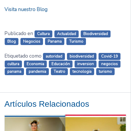
Visita nuestro Blog
Publicado en
Cultura
Actualidad
Biodiversidad
Blog
Negocios
Panama
Turismo
Etiquetado como
autoridad
biodiversidad
Covid-19
cultura
Economia
Educación
inversion
negocios
panama
pandemia
Teatro
tecnologia
turismo
Artículos Relacionados