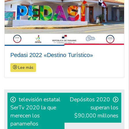
Pedasi 2022 «Destino Turístico»
Lee más
Navegación
de
televisión estatal
Depósitos 2020
SerTv 2020 la que
superan los
entradas
merecen los
$90,000 millones
panameños