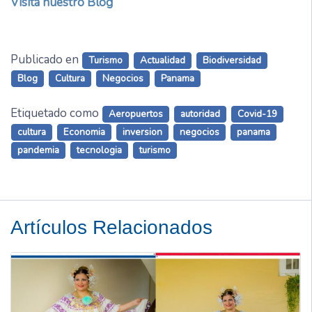
Visita nuestro Blog
Publicado en
Turismo
Actualidad
Biodiversidad
Blog
Cultura
Negocios
Panama
Etiquetado como
Aeropuertos
autoridad
Covid-19
cultura
Economia
inversion
negocios
panama
pandemia
tecnologia
turismo
Artículos Relacionados