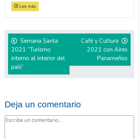
Lee más
Navegación
de
Semana Santa
Café y Cultura
2021 “Turismo
2021 con Aires
entradas
interno al interior del
Panameños
país”
Deja un comentario