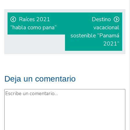
Navegación
de
Raíces 2021
Destino
“habla como pana”
vacacional
entradas
sostenible “Panamá
2021”
Deja un comentario