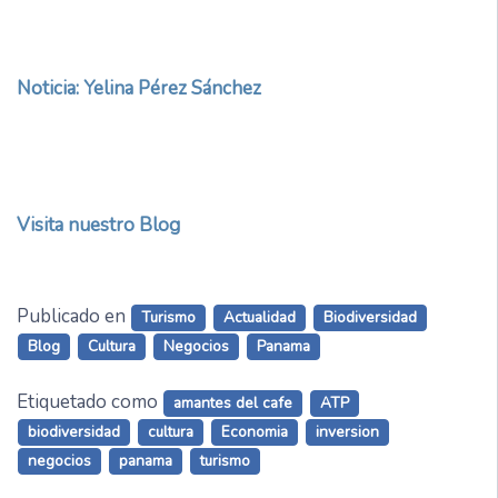
Noticia: Yelina Pérez Sánchez
Visita nuestro Blog
Publicado en
Turismo
Actualidad
Biodiversidad
Blog
Cultura
Negocios
Panama
Etiquetado como
amantes del cafe
ATP
biodiversidad
cultura
Economia
inversion
negocios
panama
turismo