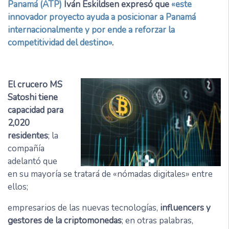
Panamá (ATP)
Iván Eskildsen expresó que
«este
innovador proyecto ayuda a posicionar a Panamá
internacionalmente y por ende a reforzar la
competitividad del destino»
.
El crucero MS
Satoshi tiene
capacidad para
2,020
residentes
; la
compañía
adelantó que
en su mayoría se tratará de «nómadas digitales» entre
ellos;
empresarios de las nuevas tecnologías,
influencers y
gestores de la criptomonedas
; en otras palabras,