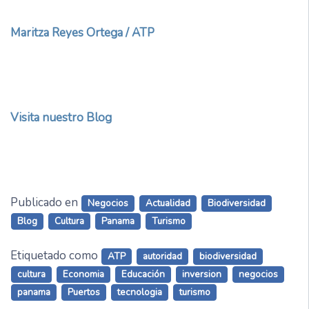
Maritza Reyes Ortega / ATP
Visita nuestro Blog
Publicado en
Negocios
Actualidad
Biodiversidad
Blog
Cultura
Panama
Turismo
Etiquetado como
ATP
autoridad
biodiversidad
cultura
Economia
Educación
inversion
negocios
panama
Puertos
tecnologia
turismo