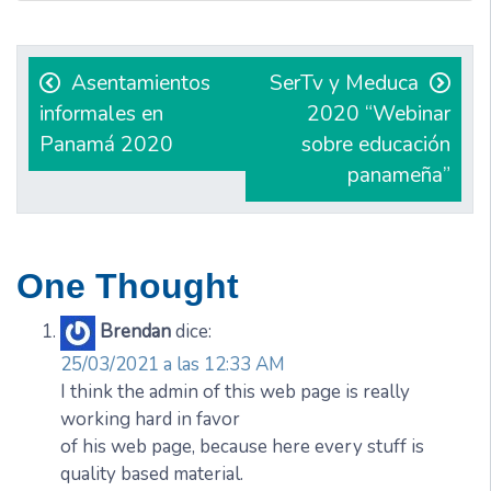
Navegación
de
Asentamientos
SerTv y Meduca
informales en
2020 “Webinar
entradas
Panamá 2020
sobre educación
panameña”
One Thought
Brendan
dice:
25/03/2021 a las 12:33 AM
I think the admin of this web page is really
working hard in favor
of his web page, because here every stuff is
quality based material.