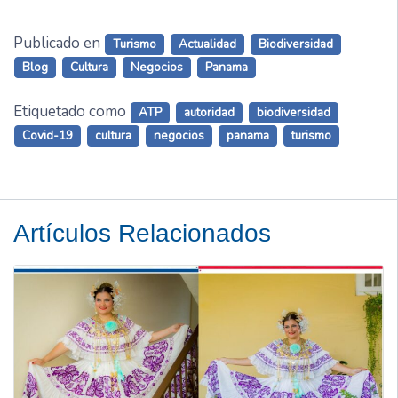
Publicado en
Turismo
Actualidad
Biodiversidad
Blog
Cultura
Negocios
Panama
Etiquetado como
ATP
autoridad
biodiversidad
Covid-19
cultura
negocios
panama
turismo
Artículos Relacionados