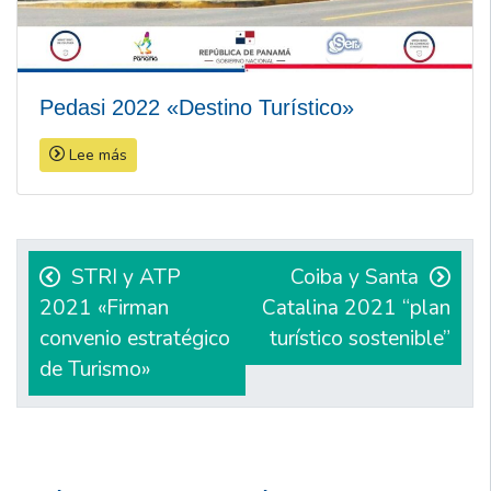
Pedasi 2022 «Destino Turístico»
Lee más
Navegación
de
STRI y ATP
Coiba y Santa
2021 «Firman
Catalina 2021 “plan
entradas
convenio estratégico
turístico sostenible”
de Turismo»