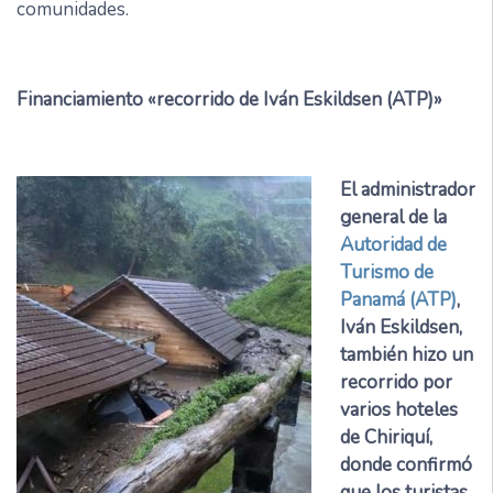
comunidades.
Financiamiento «recorrido de Iván Eskildsen (ATP)»
El administrador
general de la
Autoridad de
Turismo de
Panamá (ATP)
,
Iván Eskildsen,
también hizo un
recorrido por
varios hoteles
de Chiriquí,
donde confirmó
que los turistas