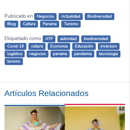
Publicado en
Negocios
Actualidad
Biodiversidad
Blog
Cultura
Panama
Turismo
Etiquetado como
ATP
autoridad
biodiversidad
Covid-19
cultura
Economia
Educación
inversion
logística
negocios
panama
pandemia
tecnologia
turismo
Artículos Relacionados