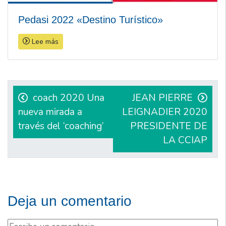
Pedasi 2022 «Destino Turístico»
Lee más
Navegación
de
coach 2020 Una
JEAN PIERRE
nueva mirada a
LEIGNADIER 2020
entradas
través del ‘coaching’
PRESIDENTE DE
LA CCIAP
Deja un comentario