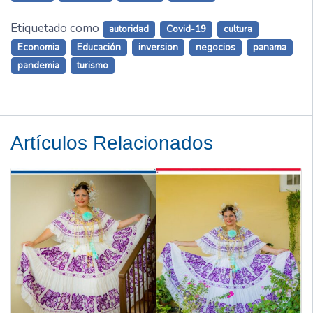
Etiquetado como
autoridad
Covid-19
cultura
Economia
Educación
inversion
negocios
panama
pandemia
turismo
Artículos Relacionados