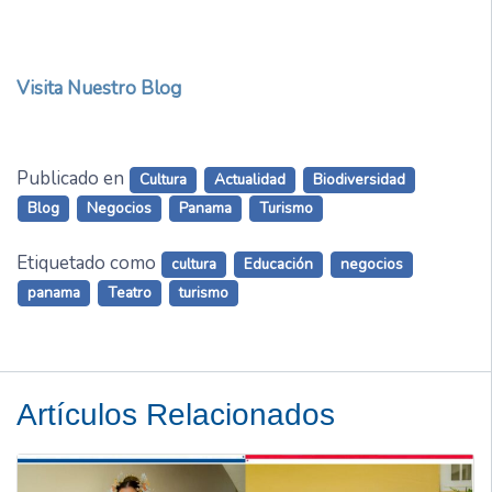
Visita Nuestro Blog
Publicado en
Cultura
Actualidad
Biodiversidad
Blog
Negocios
Panama
Turismo
Etiquetado como
cultura
Educación
negocios
panama
Teatro
turismo
Artículos Relacionados