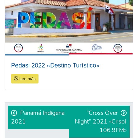
Pedasi 2022 «Destino Turístico»
Lee más
Navegación
de
Panamá Indígena
“Cross Over
2021
Night” 2021 «Crisol
entradas
106.9FM»