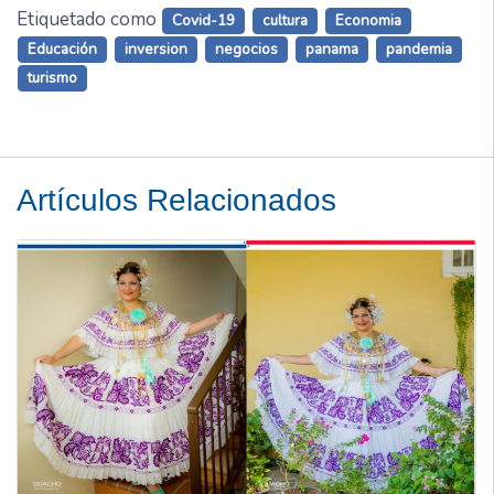
Etiquetado como
Covid-19
cultura
Economia
Educación
inversion
negocios
panama
pandemia
turismo
Artículos Relacionados