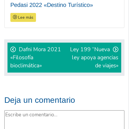
Pedasi 2022 «Destino Turístico»
Lee más
Navegación
de
Dafni Mora 2021
Ley 199 “Nueva
«Filosofía
ley apoya agencias
entradas
bioclimática»
de viajes»
Deja un comentario