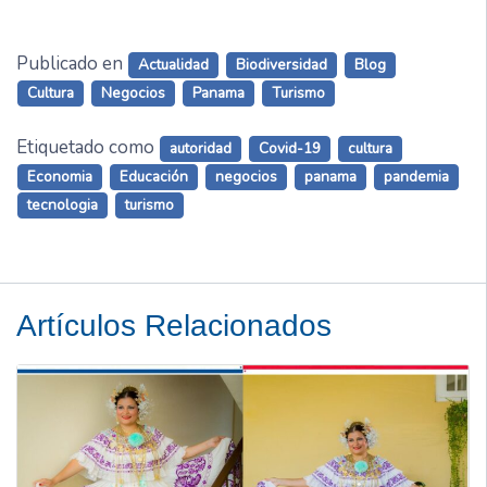
Publicado en
Actualidad
Biodiversidad
Blog
Cultura
Negocios
Panama
Turismo
Etiquetado como
autoridad
Covid-19
cultura
Economia
Educación
negocios
panama
pandemia
tecnologia
turismo
Artículos Relacionados