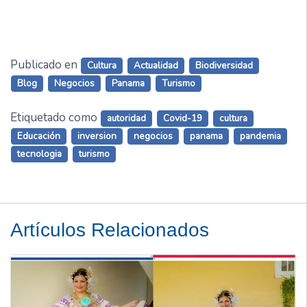
Publicado en
Cultura
Actualidad
Biodiversidad
Blog
Negocios
Panama
Turismo
Etiquetado como
autoridad
Covid-19
cultura
Educación
inversion
negocios
panama
pandemia
tecnologia
turismo
Artículos Relacionados