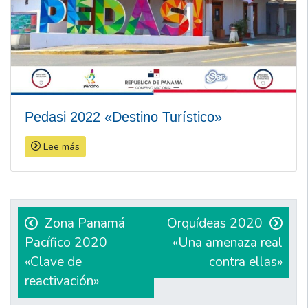
Pedasi 2022 «Destino Turístico»
Lee más
Navegación
de
Zona Panamá
Orquídeas 2020
Pacífico 2020
«Una amenaza real
entradas
«Clave de
contra ellas»
reactivación»