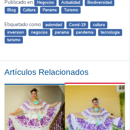
Publicado en
Negocios
Actualidad
Biodiversidad
Blog
Cultura
Panama
Turismo
Etiquetado como
autoridad
Covid-19
cultura
inversion
negocios
panama
pandemia
tecnologia
turismo
Artículos Relacionados