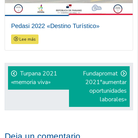
Pedasi 2022 «Destino Turístico»
Lee más
Navegación
de
Turpana 2021
Fundapromat
«memoria viva»
2021″aumentar
entradas
oportunidades
laborales»
Deja un comentario