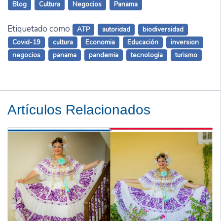
Blog
Cultura
Negocios
Panama
Etiquetado como
ATP
autoridad
biodiversidad
Covid-19
cultura
Economia
Educación
inversion
negocios
panama
pandemia
tecnologia
turismo
Artículos Relacionados