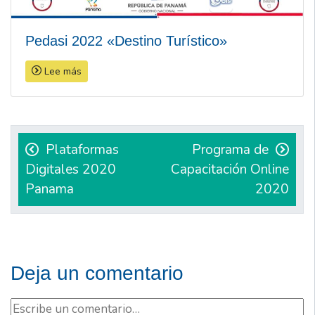
Pedasi 2022 «Destino Turístico»
Lee más
Navegación
de
Plataformas
Programa de
Digitales 2020
Capacitación Online
entradas
Panama
2020
Deja un comentario