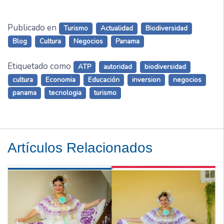
Publicado en
Turismo
Actualidad
Biodiversidad
Blog
Cultura
Negocios
Panama
Etiquetado como
ATP
autoridad
biodiversidad
cultura
Economia
Educación
inversion
negocios
panama
tecnologia
turismo
Artículos Relacionados