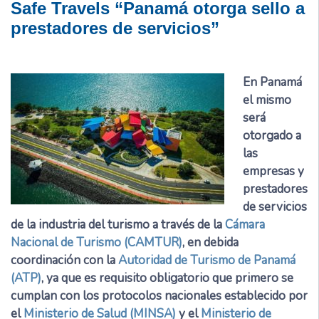
Safe Travels “Panamá otorga sello a
prestadores de servicios”
En Panamá
el mismo
será
otorgado a
las
empresas y
prestadores
de servicios
de la industria del turismo a través de la
Cámara
Nacional de Turismo (CAMTUR)
, en debida
coordinación con la
Autoridad de Turismo de Panamá
(ATP)
, ya que es requisito obligatorio que primero se
cumplan con los protocolos nacionales establecido por
el
Ministerio de Salud (MINSA)
y el
Ministerio de