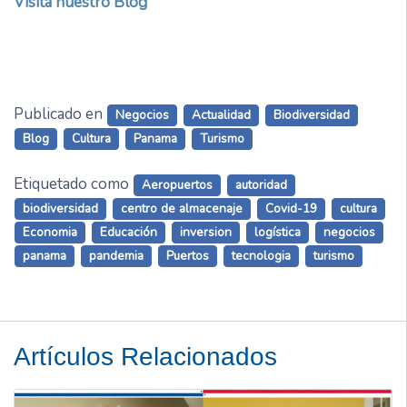
Visita nuestro Blog
Publicado en
Negocios
Actualidad
Biodiversidad
Blog
Cultura
Panama
Turismo
Etiquetado como
Aeropuertos
autoridad
biodiversidad
centro de almacenaje
Covid-19
cultura
Economia
Educación
inversion
logística
negocios
panama
pandemia
Puertos
tecnologia
turismo
Artículos Relacionados