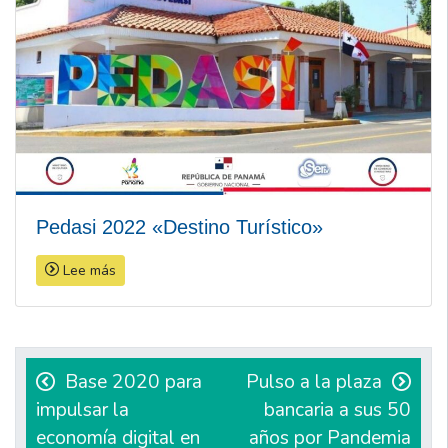
Pedasi 2022 «Destino Turístico»
Lee más
Navegación
de
Base 2020 para
Pulso a la plaza
impulsar la
bancaria a sus 50
entradas
economía digital en
años por Pandemia