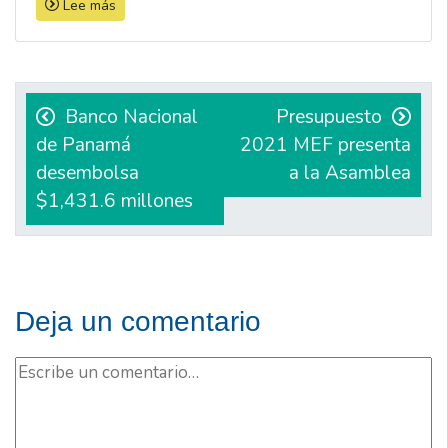
Lee más
Navegación
de
Banco Nacional
Presupuesto
de Panamá
2021 MEF presenta
entradas
desembolsa
a la Asamblea
$1,431.6 millones
Deja un comentario