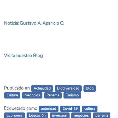
Noticia: Gustavo A. Aparicio O.
Visita nuestro Blog
Publicado en
Actualidad
Biodiversidad
Blog
Cultura
Negocios
Panama
Turismo
Etiquetado como
autoridad
Covid-19
cultura
Economia
Educación
inversion
negocios
panama