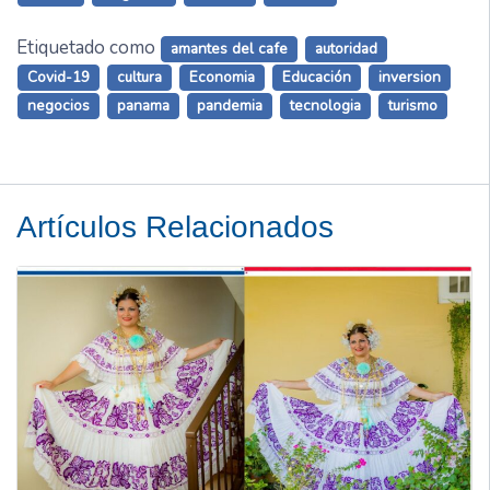
Etiquetado como
amantes del cafe
autoridad
Covid-19
cultura
Economia
Educación
inversion
negocios
panama
pandemia
tecnologia
turismo
Artículos Relacionados