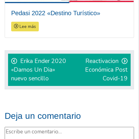
Pedasi 2022 «Destino Turístico»
Lee más
Navegación
de
Erika Ender 2020
Reactivacion
«Darnos Un Dia»
Económica Post
entradas
nuevo sencillo
Covid-19
Deja un comentario