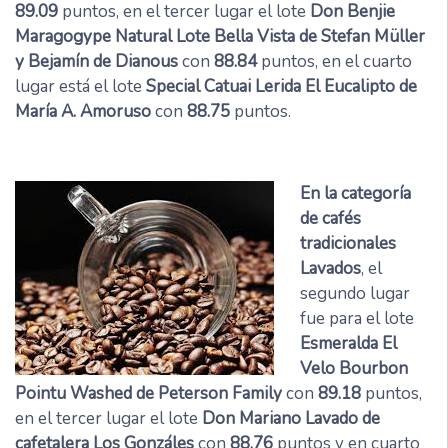
89.09
puntos, en el tercer lugar el lote
Don Benjie
Maragogype Natural Lote Bella Vista de Stefan Müller
y Bejamín de Dianous
con
88.84
puntos, en el cuarto
lugar está el lote
Special Catuai Lerida El Eucalipto de
María A. Amoruso
con
88.75
puntos.
En la categoría
de cafés
tradicionales
Lavados
, el
segundo lugar
fue para el lote
Esmeralda El
Velo Bourbon
Pointu Washed de Peterson Family
con
89.18
puntos,
en el tercer lugar el lote
Don Mariano Lavado de
cafetalera Los Gonzáles
con
88.76
puntos y en cuarto