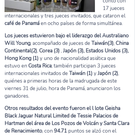
contó con
17 jueces
internacionales y tres jueces invitados, que cataron el
café de Panamá
en ocho países de forma simultánea.
Los jueces estuvieron bajo el liderazgo del Australiano
Will Young
, acompañado de jueces de
Taiwán(3)
,
China
Continental(2)
,
Corea (3)
,
Japón (3), Estados Unidos (3),
Hong Kong (1)
y uno de nacionalidad asiática que
estuvo en
Costa Rica
; también participan 3 jueces
internacionales invitados de
Taiwán (1)
y
Japón (2)
,
quiénes a primeras horas de la madrugada de este
viernes 31 de julio, hora de Panamá, anunciaron los
ganadores.
Otros resultados del evento fueron el l lote Geisha
Black Jaguar Natural Limited de Tessie Palacios de
Hartman del área de Los Pozos de Volcán y Santa Clara
de Renacimiento
, con
94.71
puntos se alzó con el