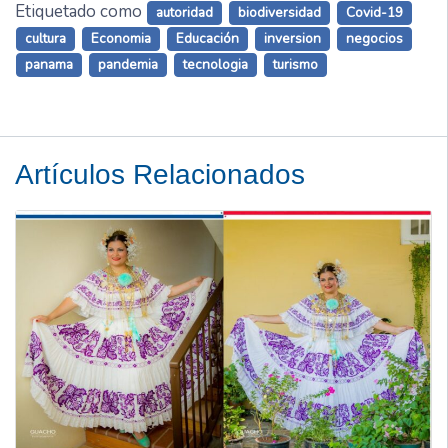
Etiquetado como
autoridad
biodiversidad
Covid-19
cultura
Economia
Educación
inversion
negocios
panama
pandemia
tecnologia
turismo
Artículos Relacionados