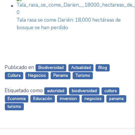
Tala rasa se come Darién: 18,000 hectáreas de
bosque se han perdido
Publicado en
Biodiversidad
Actualidad
Blog
Cultura
Negocios
Panama
Turismo
Etiquetado como
autoridad
biodiversidad
cultura
Economia
Educación
inversion
negocios
panama
turismo