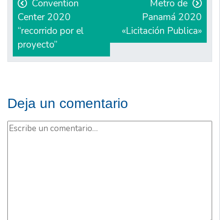
de
Convention
Metro de
Center 2020
Panamá 2020
entradas
“recorrido por el
«Licitación Publica»
proyecto”
Deja un comentario