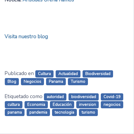
Visita nuestro blog
Publicado en
Cultura
Actualidad
Biodiversidad
Blog
Negocios
Panama
Turismo
Etiquetado como
autoridad
biodiversidad
Covid-19
cultura
Economia
Educación
inversion
negocios
panama
pandemia
tecnologia
turismo