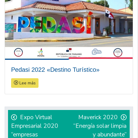
Pedasi 2022 «Destino Turístico»
Lee más
Navegación
de
Expo Virtual
Maverick 2020
Empresarial 2020
“Energía solar limpia
entradas
“empresas
y abundante”