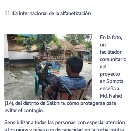
11
día internacional de la alfabetización
En la foto,
un
facilitador
comunitario
del
proyecto
en Somota
enseña a
Md. Nahid
(14), del distrito de Satkhira, cómo protegerse para
evitar el contagio.
Sensibilizar a todas las personas, con especial atención
a los niños y niñas con discapacidad, en la lucha contra