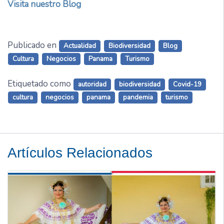
Visita nuestro Blog
Publicado en
Actualidad
Biodiversidad
Blog
Cultura
Negocios
Panama
Turismo
Etiquetado como
autoridad
biodiversidad
Covid-19
cultura
negocios
panama
pandemia
turismo
Artículos Relacionados