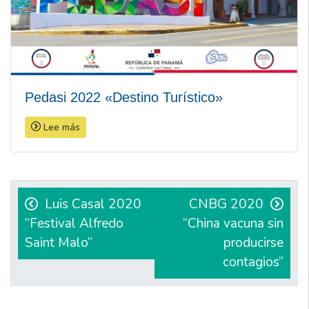
Pedasi 2022 «Destino Turístico»
Lee más
Navegación
de
Luis Casal 2020
CNBG 2020
“Festival Alfredo
“China vacuna sin
entradas
Saint Malo”
producirse
contagios”