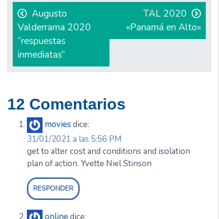
de
Augusto
TAL 2020
Valderrama 2020
«Panamá en Alto»
entradas
“respuestas
inmediatas”
12 Comentarios
movies
dice:
31/01/2021 a las 5:56 PM
get to alter cost and conditions and isolation
plan of action. Yvette Niel Stinson
RESPONDER
online
dice: